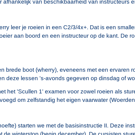
r afhankelijk van beschikbaarheid van instructeurs
ry leer je roeien in een C2/3/4x+. Dat is een smalle
oeier aan boord en een instructeur op de kant. De 
een brede boot (wherry), eveneens met een ervaren r
den deze lessen 's-avonds gegeven op dinsdag of wo
met het 'Scullen 1' examen voor zowel roeien als stu
bevoegd om zelfstandig het eigen vaarwater (Woerden
fte) starten we met de basisinstructie II. Deze inst
 de winterstop (begin december). De cursisten sturen 