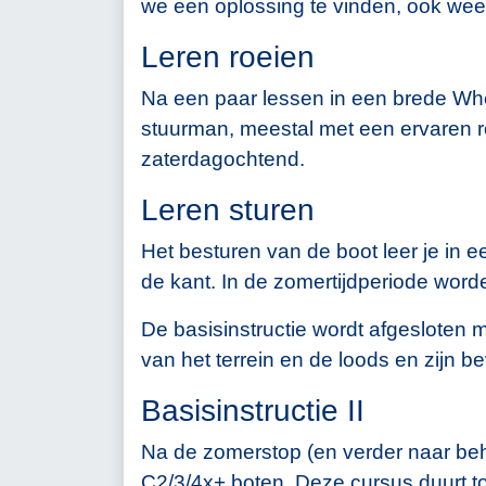
we een oplossing te vinden, ook wee
Leren roeien
Na een paar lessen in een brede Wher
stuurman, meestal met een ervaren r
zaterdagochtend.
Leren sturen
Het besturen van de boot leer je in 
de kant. In de zomertijdperiode wor
De basisinstructie wordt afgesloten 
van het terrein en de loods en zijn 
Basisinstructie II
Na de zomerstop (en verder naar behoe
C2/3/4x+ boten. Deze cursus duurt tot