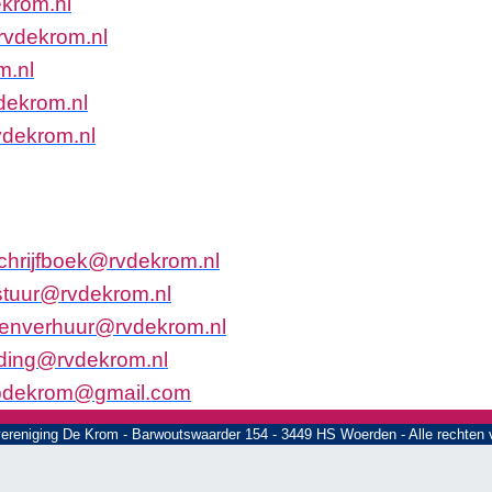
e
k
r
o
m
.
n
l
r
v
d
e
k
r
o
m
.
n
l
m
.
n
l
d
e
k
r
o
m
.
n
l
v
d
e
k
r
o
m
.
n
l
c
h
r
i
j
f
b
o
e
k
@
r
v
d
e
k
r
o
m
.
n
l
s
t
u
u
r
@
r
v
d
e
k
r
o
m
.
n
l
e
n
v
e
r
h
u
u
r
@
r
v
d
e
k
r
o
m
.
n
l
d
i
n
g
@
r
v
d
e
k
r
o
m
.
n
l
p
d
e
k
r
o
m
@
g
m
a
i
l
.
c
o
m
ereniging De Krom - Barwoutswaarder 154 - 3449 HS Woerden - Alle rechten