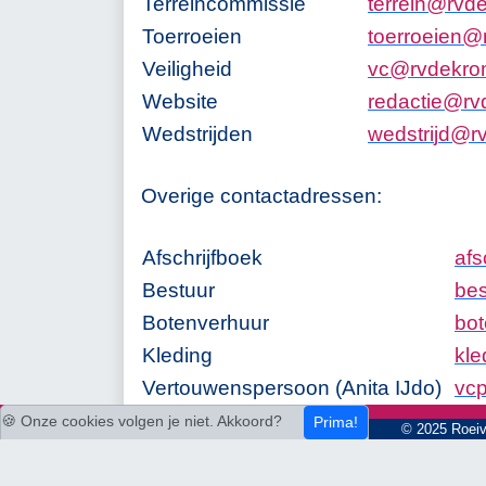
Terreincommissie
t
e
r
r
e
i
n
@
r
v
d
Toerroeien
t
o
e
r
r
o
e
i
e
n
@
Veiligheid
v
c
@
r
v
d
e
k
r
o
Website
r
e
d
a
c
t
i
e
@
r
v
Wedstrijden
w
e
d
s
t
r
i
j
d
@
r
Overige contactadressen:
Afschrijfboek
a
f
s
Bestuur
b
e
Botenverhuur
b
o
t
Kleding
k
l
e
Vertouwenspersoon (
A
n
i
t
a
I
J
d
o
)
v
c
🍪 Onze cookies volgen je niet. Akkoord?
Prima!
© 2025 Roeiv