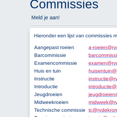
Commissies
Meld je aan!
Hieronder een lijst van commissies 
Aangepast roeien
a
-
r
o
e
i
e
n
@
r
v
Barcommissie
b
a
r
c
o
m
m
i
s
s
i
Examencommissie
e
x
a
m
e
n
@
r
v
Huis en tuin
h
u
i
s
e
n
t
u
i
n
@
Instructie
i
n
s
t
r
u
c
t
i
e
@
r
Introductie
i
n
t
r
o
d
u
c
t
i
e
@
Jeugdroeien
j
e
u
g
d
r
o
e
i
e
n
Midweekroeien
m
i
d
w
e
e
k
@
r
Technische commissie
t
c
@
r
v
d
e
k
r
o