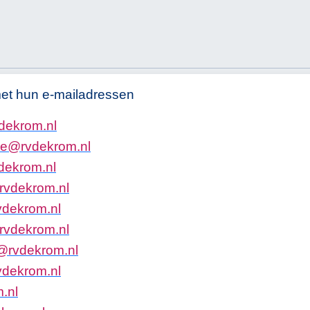
met hun e-mailadressen
d
e
k
r
o
m
.
n
l
e
@
r
v
d
e
k
r
o
m
.
n
l
d
e
k
r
o
m
.
n
l
r
v
d
e
k
r
o
m
.
n
l
v
d
e
k
r
o
m
.
n
l
r
v
d
e
k
r
o
m
.
n
l
@
r
v
d
e
k
r
o
m
.
n
l
v
d
e
k
r
o
m
.
n
l
m
.
n
l